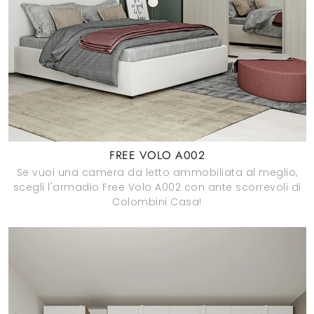
FREE VOLO A002
Se vuoi una camera da letto ammobiliata al meglio,
scegli l'armadio Free Volo A002 con ante scorrevoli di
Colombini Casa!