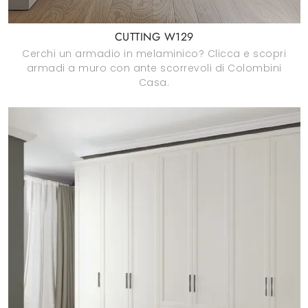
CUTTING W129
Cerchi un armadio in melaminico? Clicca e scopri
armadi a muro con ante scorrevoli di Colombini
Casa.