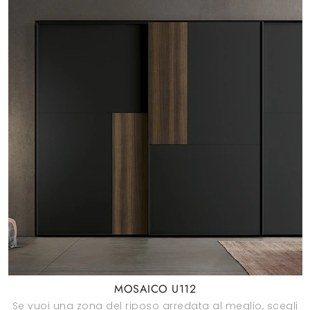
MOSAICO U112
Se vuoi una zona del riposo arredata al meglio, scegli