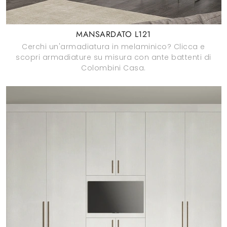
MANSARDATO L121
Cerchi un'armadiatura in melaminico? Clicca e
scopri armadiature su misura con ante battenti di
Colombini Casa.