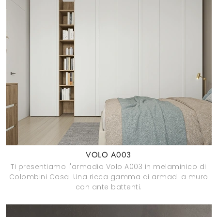
VOLO A003
Ti presentiamo l'armadio Volo A003 in melaminico di
Colombini Casa! Una ricca gamma di armadi a muro
con ante battenti.