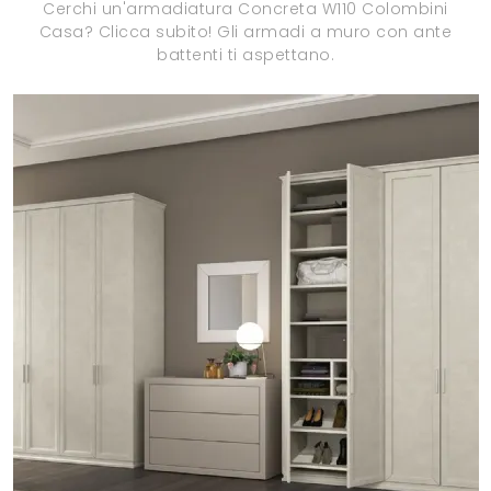
Cerchi un'armadiatura Concreta W110 Colombini
Casa? Clicca subito! Gli armadi a muro con ante
battenti ti aspettano.