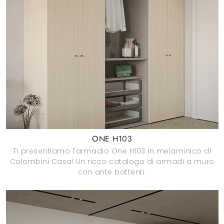
ONE H103
Ti presentiamo l'armadio One H103 in melaminico di
Colombini Casa! Un ricco catalogo di armadi a muro
con ante battenti.