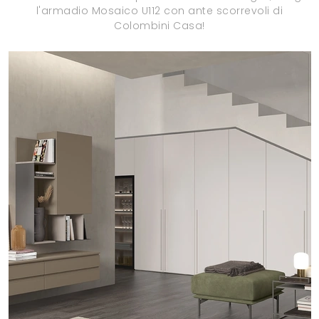
l'armadio Mosaico U112 con ante scorrevoli di
Colombini Casa!