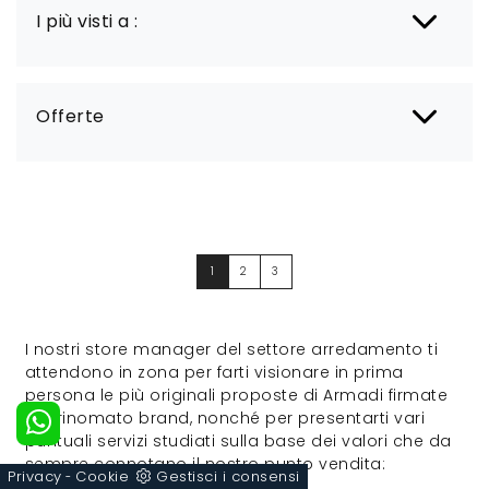
I più visti a :
Offerte
1
2
3
I nostri store manager del settore arredamento ti
attendono in zona per farti visionare in prima
persona le più originali proposte di Armadi firmate
dal rinomato brand, nonché per presentarti vari
puntuali servizi studiati sulla base dei valori che da
sempre connotano il nostro punto vendita:
Privacy
Cookie
Gestisci i consensi
-