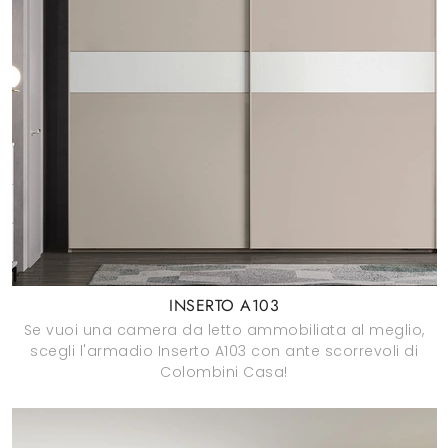
INSERTO A103
Se vuoi una camera da letto ammobiliata al meglio,
scegli l'armadio Inserto A103 con ante scorrevoli di
Colombini Casa!