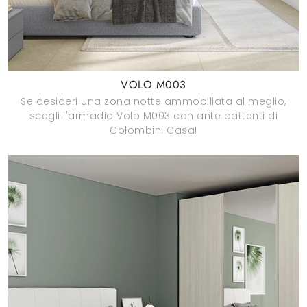
VOLO M003
Se desideri una zona notte ammobiliata al meglio,
scegli l'armadio Volo M003 con ante battenti di
Colombini Casa!