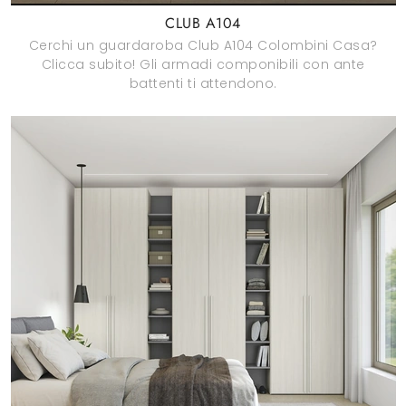
CLUB A104
Cerchi un guardaroba Club A104 Colombini Casa?
Clicca subito! Gli armadi componibili con ante
battenti ti attendono.