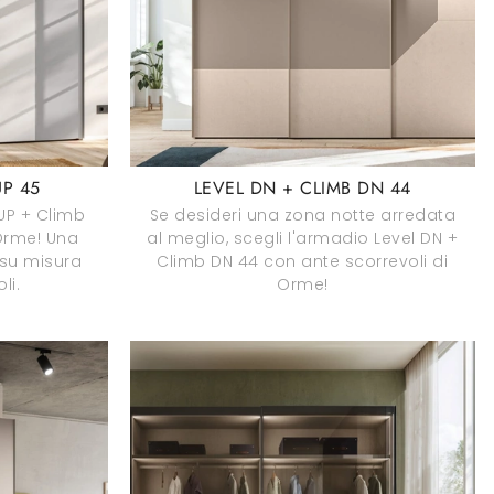
UP 45
LEVEL DN + CLIMB DN 44
 UP + Climb
Se desideri una zona notte arredata
Orme! Una
al meglio, scegli l'armadio Level DN +
su misura
Climb DN 44 con ante scorrevoli di
li.
Orme!