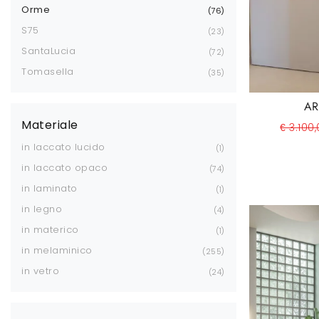
Orme
76
S75
23
SantaLucia
72
Tomasella
35
AR
Materiale
€ 3.100
in laccato lucido
1
in laccato opaco
74
in laminato
1
in legno
4
in materico
1
in melaminico
255
in vetro
24