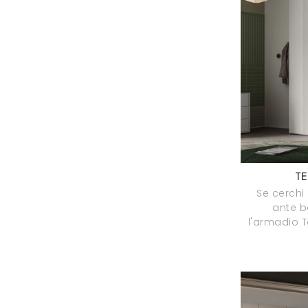
TE
Se cerchi
ante ba
l'armadio T