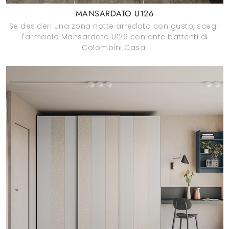
MANSARDATO U126
Se desideri una zona notte arredata con gusto, scegli
l'armadio Mansardato U126 con ante battenti di
Colombini Casa!