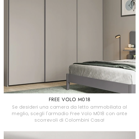
FREE VOLO M018
Se desideri una camera da letto ammobiliata al
meglio, scegli l'armadio Free Volo M018 con ante
scorrevoli di Colombini Casa!