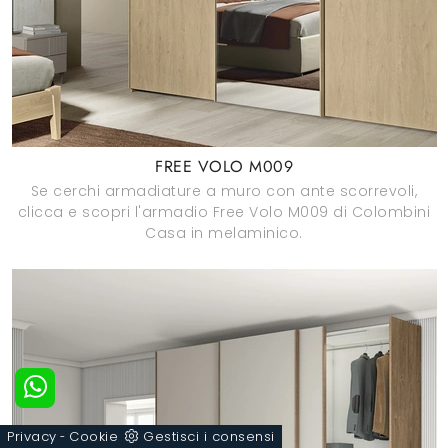
FREE VOLO M009
Se cerchi armadiature a muro con ante scorrevoli,
clicca e scopri l'armadio Free Volo M009 di Colombini
Casa in melaminico.
Privacy
Cookie
Gestisci i consensi
-