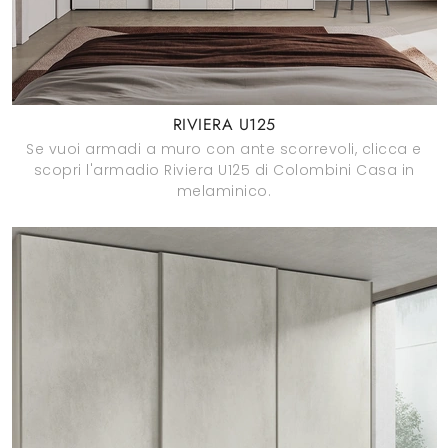
RIVIERA U125
Se vuoi armadi a muro con ante scorrevoli, clicca e
scopri l'armadio Riviera U125 di Colombini Casa in
melaminico.