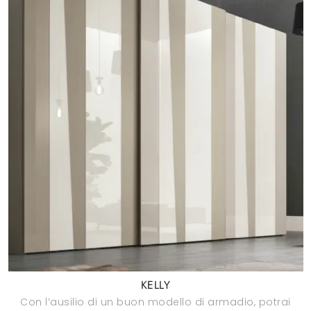
KELLY
Con l’ausilio di un buon modello di armadio, potrai