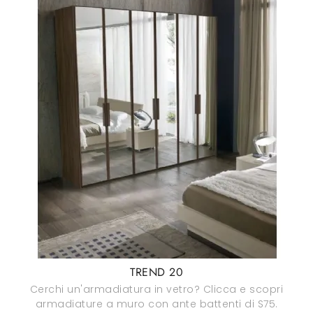
TREND 20
Cerchi un'armadiatura in vetro? Clicca e scopri
armadiature a muro con ante battenti di S75.