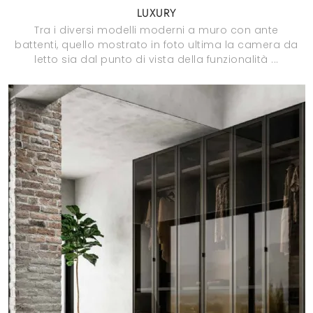
LUXURY
Tra i diversi modelli moderni a muro con ante
battenti, quello mostrato in foto ultima la camera da
letto sia dal punto di vista della funzionalità ...