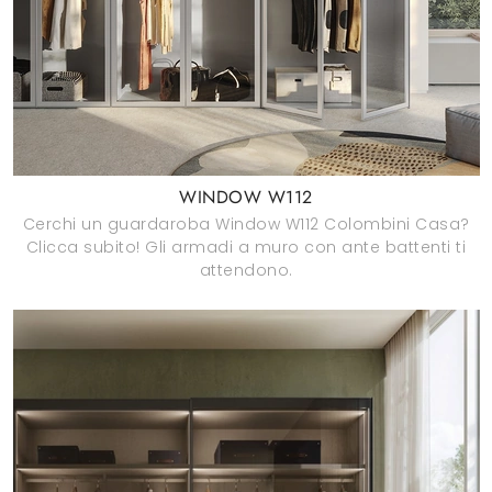
WINDOW W112
Cerchi un guardaroba Window W112 Colombini Casa?
Clicca subito! Gli armadi a muro con ante battenti ti
attendono.