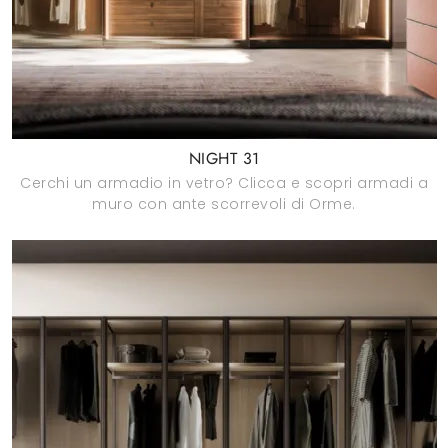
NIGHT 31
Cerchi un armadio in vetro? Clicca e scopri armadi a
muro con ante scorrevoli di Orme.