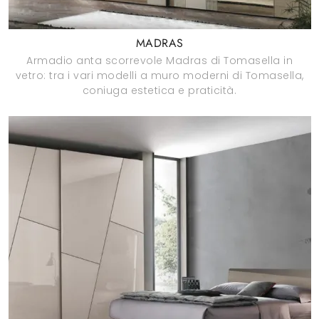
MADRAS
Armadio anta scorrevole Madras di Tomasella in
vetro: tra i vari modelli a muro moderni di Tomasella,
coniuga estetica e praticità.