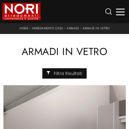
HOME
-
ARREDAMENTO CASA
-
ARMADI
-
ARMADI IN VETRO
ARMADI IN VETRO
Filtra Risultati