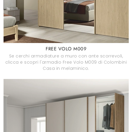
FREE VOLO M009
Se cerchi armadiature a muro con ante scorrevoli,
clicca e scopri l'armadio Free Volo M009 di Colombini
Casa in melaminico.