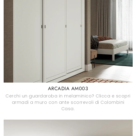
ARCADIA AM003
Cerchi un guardaroba in melaminico? Clicca e scopri
armadi a muro con ante scorrevoli di Colombini
Casa.