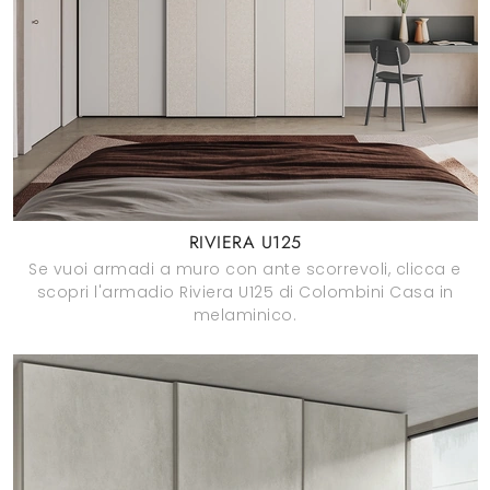
RIVIERA U125
Se vuoi armadi a muro con ante scorrevoli, clicca e
scopri l'armadio Riviera U125 di Colombini Casa in
melaminico.