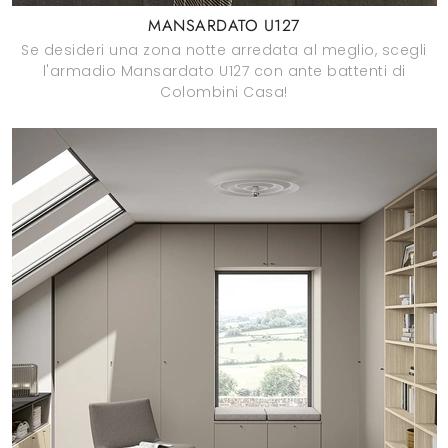
MANSARDATO U127
Se desideri una zona notte arredata al meglio, scegli
l'armadio Mansardato U127 con ante battenti di
Colombini Casa!