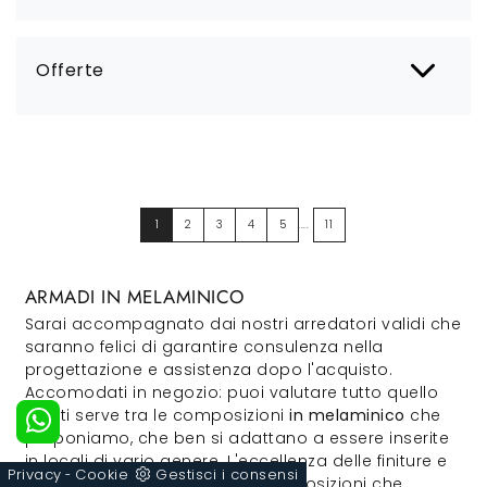
Offerte
1
2
3
4
5
....
11
ARMADI IN MELAMINICO
Sarai accompagnato dai nostri arredatori validi che
saranno felici di garantire consulenza nella
progettazione e assistenza dopo l'acquisto.
Accomodati in negozio: puoi valutare tutto quello
che ti serve tra le composizioni
in melaminico
che
proponiamo, che ben si adattano a essere inserite
in locali di vario genere. L'eccellenza delle finiture e
Privacy
Cookie
Gestisci i consensi
-
la loro praticità fanno delle composizioni che