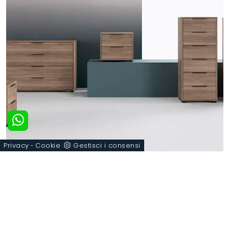
Privacy
Cookie
Gestisci i consensi
-
COMODINI
POLTRONE RELAX