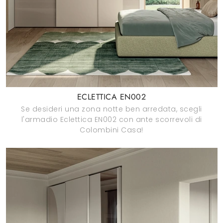
ECLETTICA EN002
Se desideri una zona notte ben arredata, scegli
l'armadio Eclettica EN002 con ante scorrevoli di
Colombini Casa!