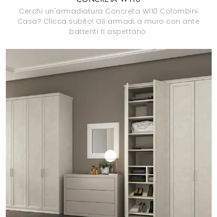
Cerchi un'armadiatura Concreta W110 Colombini
Casa? Clicca subito! Gli armadi a muro con ante
battenti ti aspettano.