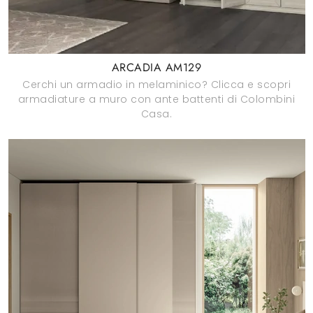
ARCADIA AM129
Cerchi un armadio in melaminico? Clicca e scopri
armadiature a muro con ante battenti di Colombini
Casa.