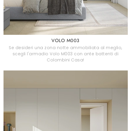
VOLO M003
Se desideri una zona notte ammobiliata al meglio,
scegli l'armadio Volo M003 con ante battenti di
Colombini Casa!