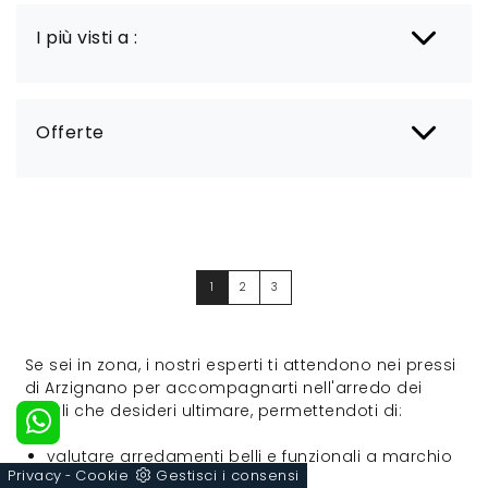
I più visti a :
Offerte
1
2
3
Se sei in zona, i nostri esperti ti attendono nei pressi
di Arzignano per accompagnarti nell'arredo dei
locali che desideri ultimare, permettendoti di:
valutare arredamenti belli e funzionali a marchio
Privacy
Cookie
Gestisci i consensi
Colombini Casa
-