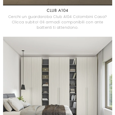
CLUB A104
Cerchi un guardaroba Club A104 Colombini Casa?
Clicca subito! Gli armadi componibili con ante
battenti ti attendono.