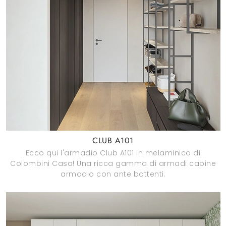
CLUB A101
Ecco qui l'armadio Club A101 in melaminico di
Colombini Casa! Una ricca gamma di armadi cabine
armadio con ante battenti.