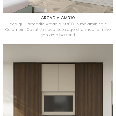
ARCADIA AM010
Ecco qui l'armadio Arcadia AM010 in melaminico di
Colombini Casa! Un ricco catalogo di armadi a muro
con ante battenti.