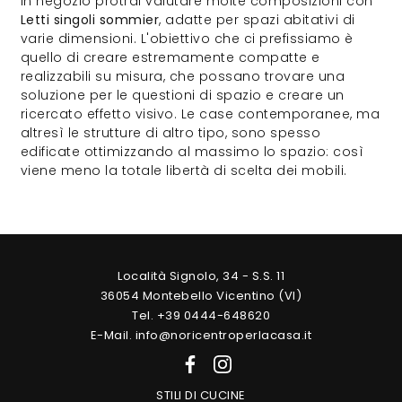
In negozio protrai valutare molte composizioni con
Letti singoli
sommier
, adatte per spazi abitativi di
varie dimensioni. L'obiettivo che ci prefissiamo è
quello di creare estremamente compatte e
realizzabili su misura, che possano trovare una
soluzione per le questioni di spazio e creare un
ricercato effetto visivo. Le case contemporanee, ma
altresì le strutture di altro tipo, sono spesso
edificate ottimizzando al massimo lo spazio: così
viene meno la totale libertà di scelta dei mobili.
Località Signolo, 34 - S.S. 11
36054 Montebello Vicentino (VI)
Tel. +39 0444-648620
E-Mail. info@noricentroperlacasa.it
STILI DI CUCINE