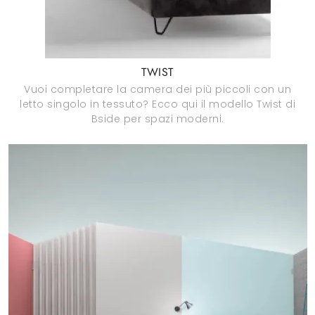
TWIST
Vuoi completare la camera dei più piccoli con un
letto singolo in tessuto? Ecco qui il modello Twist di
Bside per spazi moderni.