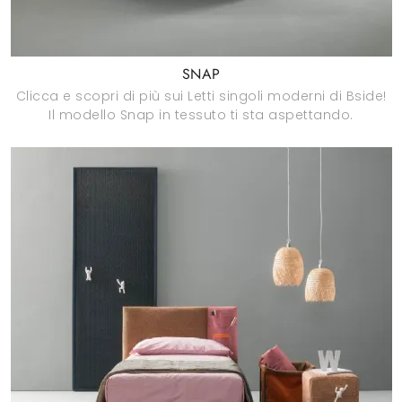
SNAP
Clicca e scopri di più sui Letti singoli moderni di Bside!
Il modello Snap in tessuto ti sta aspettando.