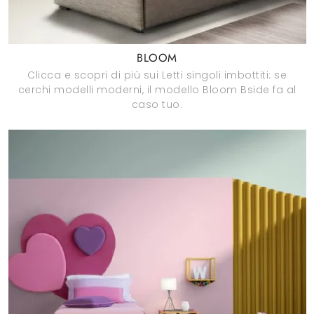
BLOOM
Clicca e scopri di più sui Letti singoli imbottiti: se
cerchi modelli moderni, il modello Bloom Bside fa al
caso tuo.