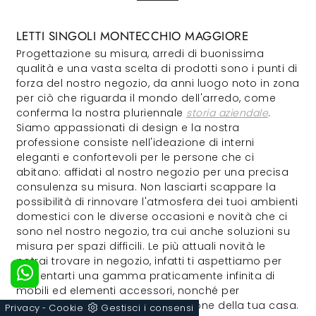
LETTI SINGOLI MONTECCHIO MAGGIORE
Progettazione su misura, arredi di buonissima
qualità e una vasta scelta di prodotti sono i punti di
forza del nostro negozio, da anni luogo noto in zona
per ciò che riguarda il mondo dell'arredo, come
conferma la nostra pluriennale
storia aziendale
.
Siamo appassionati di design e la nostra
professione consiste nell'ideazione di interni
eleganti e confortevoli per le persone che ci
abitano: affidati al nostro negozio per una precisa
consulenza su misura. Non lasciarti scappare la
possibilità di rinnovare l'atmosfera dei tuoi ambienti
domestici con le diverse occasioni e novità che ci
sono nel nostro negozio, tra cui anche soluzioni su
misura per spazi difficili. Le più attuali novità le
potrai trovare in negozio, infatti ti aspettiamo per
presentarti una gamma praticamente infinita di
mobili ed elementi accessori, nonché per
accompagnarti nella ristrutturazione della tua casa.
Privacy
Cookie
Gestisci i consensi
-