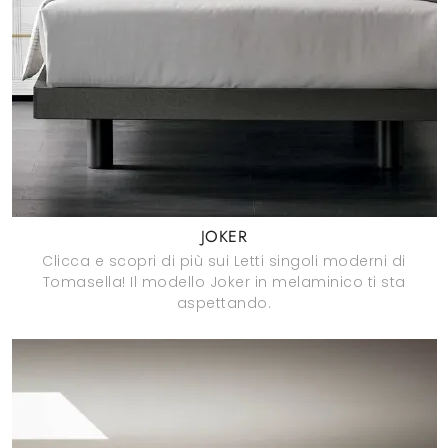
JOKER
Clicca e scopri di più sui Letti singoli moderni di
Tomasella! Il modello Joker in melaminico ti sta
aspettando.