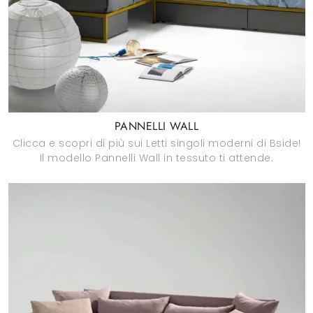
PANNELLI WALL
Clicca e scopri di più sui Letti singoli moderni di Bside!
Il modello Pannelli Wall in tessuto ti attende.