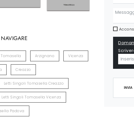
Acconse
 NAVIGARE
Domand
Scriver
Tomasella
Arzignano
Vicenza
a
Creazzo
Letti Singoli Tomasella Creazzo
INVIA
Letti Singoli Tomasella Vicenza
asella Padova