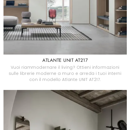
ATLANTE UNIT AT217
Vuoi riammodernare il living? Ottieni informazioni
sulle librerie moderne a muro e arreda i tuoi interni
con il modello Atlante UNIT AT217.