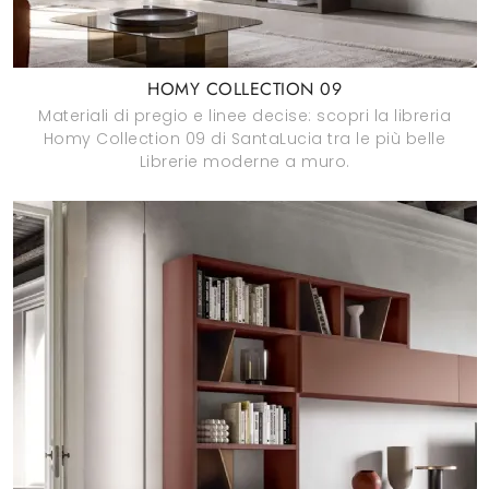
HOMY COLLECTION 09
Materiali di pregio e linee decise: scopri la libreria
Homy Collection 09 di SantaLucia tra le più belle
Librerie moderne a muro.