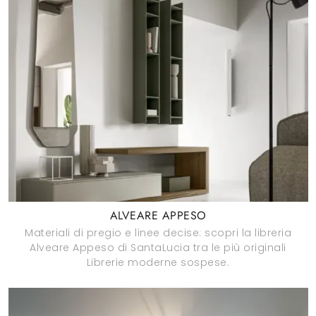
ALVEARE APPESO
Materiali di pregio e linee decise: scopri la libreria
Alveare Appeso di SantaLucia tra le più originali
Librerie moderne sospese.