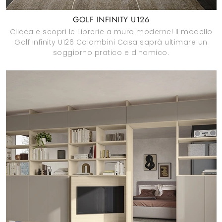
GOLF INFINITY U126
Clicca e scopri le Librerie a muro moderne! Il modello
Golf Infinity U126 Colombini Casa saprà ultimare un
soggiorno pratico e dinamico.