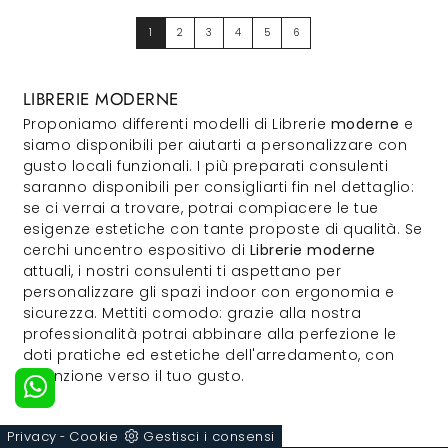
1
2
3
4
5
6
LIBRERIE MODERNE
Proponiamo differenti modelli di Librerie
moderne
e
siamo disponibili per aiutarti a personalizzare con
gusto locali funzionali. I più preparati consulenti
saranno disponibili per consigliarti fin nel dettaglio:
se ci verrai a trovare, potrai compiacere le tue
esigenze estetiche con tante proposte di qualità. Se
cerchi uncentro espositivo di
Librerie moderne
attuali, i nostri consulenti ti aspettano per
personalizzare gli spazi indoor con ergonomia e
sicurezza. Mettiti comodo: grazie alla nostra
professionalità potrai abbinare alla perfezione le
doti pratiche ed estetiche dell'arredamento, con
attenzione verso il tuo gusto.
Privacy
Cookie
Gestisci i consensi
-