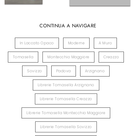
CONTINUA A NAVIGARE
In Laccato Opaco
Moderne
A Muro
Tomasella
Montecchio Maggiore
Creazzo
Sovizzo
Padova
Arzignano
Librerie Tomasella Arzignano
Librerie Tomasella Creazzo
Librerie Tomasella Montecchio Maggiore
Librerie Tomasella Sovizzo