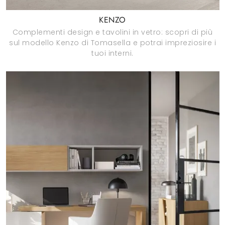
KENZO
Complementi design e tavolini in vetro: scopri di più
sul modello Kenzo di Tomasella e potrai impreziosire i
tuoi interni.