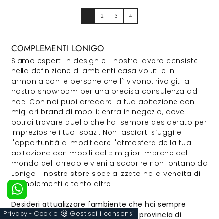
1
2
3
4
COMPLEMENTI LONIGO
Siamo esperti in design e il nostro lavoro consiste
nella definizione di ambienti casa voluti e in
armonia con le persone che lì vivono: rivolgiti al
nostro showroom per una precisa consulenza ad
hoc. Con noi puoi arredare la tua abitazione con i
migliori brand di mobili: entra in negozio, dove
potrai trovare quello che hai sempre desiderato per
impreziosire i tuoi spazi. Non lasciarti sfuggire
l'opportunità di modificare l'atmosfera della tua
abitazione con mobili delle migliori marche del
mondo dell'arredo e vieni a scoprire non lontano da
Lonigo il nostro store specializzato nella vendita di
Complementi e tanto altro
Desideri attualizzare l'ambiente che hai sempre
Privacy
Cookie
Gestisci i consensi
voluto ma non sai a chi affidarti in provincia di
-