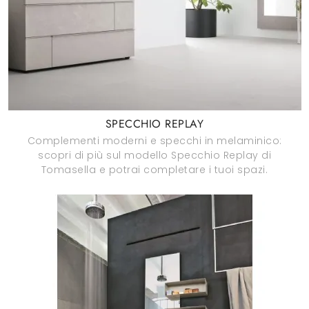
SPECCHIO REPLAY
Complementi moderni e specchi in melaminico:
scopri di più sul modello Specchio Replay di
Tomasella e potrai completare i tuoi spazi.