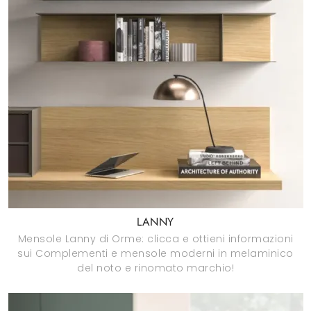
LANNY
Mensole Lanny di Orme: clicca e ottieni informazioni
sui Complementi e mensole moderni in melaminico
del noto e rinomato marchio!