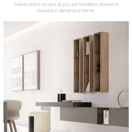
melaminico scopri di più sul modello Ginestra
Ossidato del brand Orme.