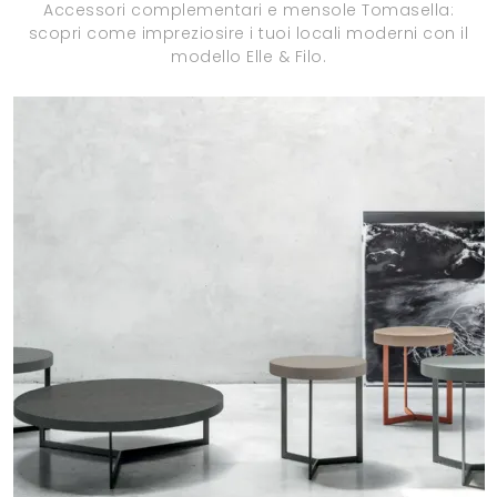
Accessori complementari e mensole Tomasella:
scopri come impreziosire i tuoi locali moderni con il
modello Elle & Filo.