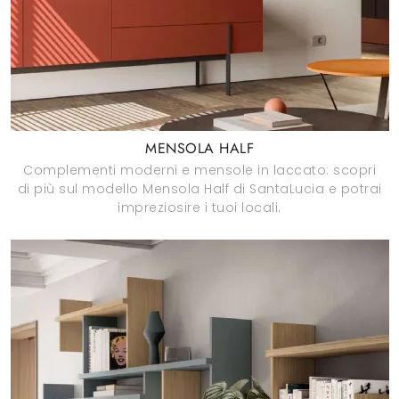
MENSOLA HALF
Complementi moderni e mensole in laccato: scopri
di più sul modello Mensola Half di SantaLucia e potrai
impreziosire i tuoi locali.