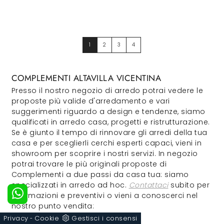
1
2
3
4
COMPLEMENTI ALTAVILLA VICENTINA
Presso il nostro negozio di arredo potrai vedere le
proposte più valide d'arredamento e vari
suggerimenti riguardo a design e tendenze, siamo
qualificati in arredo casa, progetti e ristrutturazione.
Se è giunto il tempo di rinnovare gli arredi della tua
casa e per sceglierli cerchi esperti capaci, vieni in
showroom per scoprire i nostri servizi. In negozio
potrai trovare le più originali proposte di
Complementi a due passi da casa tua: siamo
specializzati in arredo ad hoc.
Contattaci
subito per
informazioni e preventivi o vieni a conoscerci nel
nostro punto vendita:
Privacy
Cookie
Gestisci i consensi
-