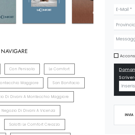
 NAVIGARE
Acconse
Con Penisola
Le Comfort
Domand
Scriver
ontecchio Maggiore
San Bonifacio
io Di Divani A Montecchio Maggiore
Negozio Di Divani A Vicenza
INVIA
Salotti Le Comfort Creazzo