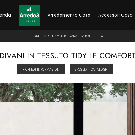
ienda
Arredamento Casa
Accessori Casa
HOME
-
ARREDAMENTO CASA
-
SALOTTI
-
TIDY
DIVANI IN TESSUTO TIDY LE COMFOR
RICHIEDI INFORMAZIONI
SFOGLIA I CATALOGHI