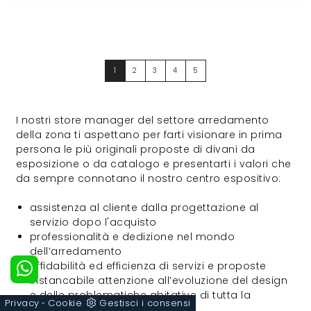
1
2
3
4
5
I nostri store manager del settore arredamento
della zona ti aspettano per farti visionare in prima
persona le più originali proposte di divani da
esposizione o da catalogo e presentarti i valori che
da sempre connotano il nostro centro espositivo:
assistenza al cliente dalla progettazione al
servizio dopo l'acquisto
professionalità e dedizione nel mondo
dell’arredamento
affidabilità ed efficienza di servizi e proposte
instancabile attenzione all’evoluzione del design
e delle problematiche abitative di tutta la
Privacy
Cookie
Gestisci i consensi
-
clientela