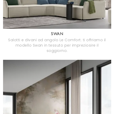
SWAN
Salotti e divani ad angolo Le Comfort: ti offriamo il
modello Swan in tessuto per impreziosire il
soggiorno.