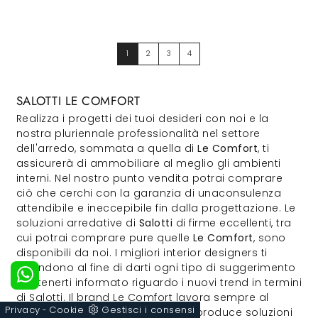
1
2
3
4
SALOTTI LE COMFORT
Realizza i progetti dei tuoi desideri con noi e la
nostra pluriennale professionalità nel settore
dell'arredo, sommata a quella di
Le Comfort
, ti
assicurerà di ammobiliare al meglio gli ambienti
interni. Nel nostro punto vendita potrai comprare
ciò che cerchi con la garanzia di unaconsulenza
attendibile e ineccepibile fin dalla progettazione. Le
soluzioni arredative di
Salotti
di firme eccellenti, tra
cui potrai comprare pure quelle
Le Comfort
, sono
disponibili da noi. I migliori interior designers ti
attendono al fine di darti ogni tipo di suggerimento
per tenerti informato riguardo i nuovi trend in termini
di Salotti. Il brand Le Comfort lavora sempre al
Privacy
Cookie
Gestisci i consensi
servizio della clientela, in quanto produce soluzioni
-