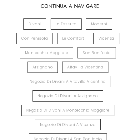
CONTINUA A NAVIGARE
Divani
In Tessuto
Moderni
Con Penisola
Le Comfort
Vicenza
Montecchio Maggiore
San Bonifacio
Arzignano
Altavilla Vicentina
Negozio Di Divani A Altavilla Vicentina
Negozio Di Divani A Arzignano
Negozio Di Divani A Montecchio Maggiore
Negozio Di Divani A Vicenza
Negozio Di Divani A San Bonifacio