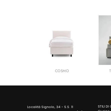
COSMO
STILI DI
Località Signolo, 34 - S.S. 11