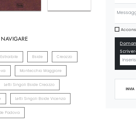
Acconse
 NAVIGARE
Domand
Scriver
Estraibile
Bside
Creazzo
ova
Montecchio Maggiore
Letti Singoli Bside Creazzo
INVIA
e
Letti Singoli Bside Vicenza
side Padova