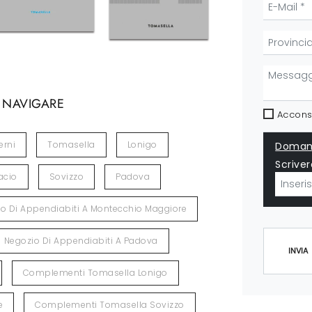
 NAVIGARE
Acconse
erni
Tomasella
Lonigo
Domand
Scriver
acio
Sovizzo
Padova
o Di Appendiabiti A Montecchio Maggiore
Negozio Di Appendiabiti A Padova
INVIA
Complementi Tomasella Lonigo
e
Complementi Tomasella Sovizzo