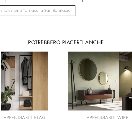
mplementi Tomasella San Bonifacio
POTREBBERO PIACERTI ANCHE
APPENDIABITI FLAG
APPENDIABITI WIRE