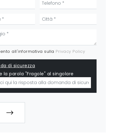
nto all'informativa sulla
Privacy Policy
a di sicurezza
e la parola "Fragole" al singolare