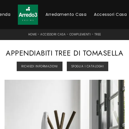
ienda
Arredamento Casa
Accessori Casa
HOME
-
ACCESSORI CASA
-
COMPLEMENTI
-
TREE
APPENDIABITI TREE DI TOMASELLA
RICHIEDI INFORMAZIONI
SFOGLIA I CATALOGHI