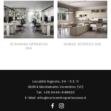
SCRIVANIA OPERATIVA
MOBILE SOSPESO 03B
06A
Località Signolo, 34 - S.S. 11
36054 Montebello Vicentino (VI)
Tel. +39 0444-648620
E-Mail. info@noricentroperlacasa.it