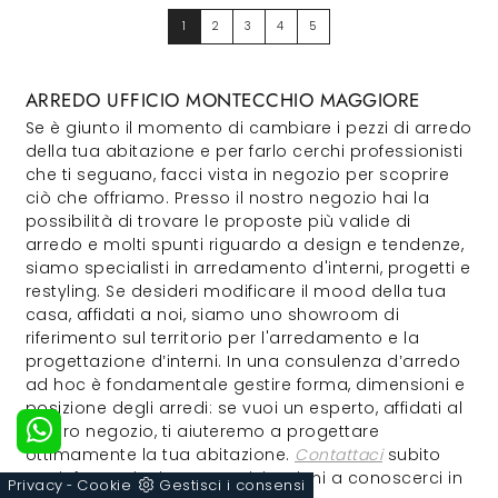
1
2
3
4
5
ARREDO UFFICIO MONTECCHIO MAGGIORE
Se è giunto il momento di cambiare i pezzi di arredo
della tua abitazione e per farlo cerchi professionisti
che ti seguano, facci vista in negozio per scoprire
ciò che offriamo. Presso il nostro negozio hai la
possibilità di trovare le proposte più valide di
arredo e molti spunti riguardo a design e tendenze,
siamo specialisti in arredamento d'interni, progetti e
restyling. Se desideri modificare il mood della tua
casa, affidati a noi, siamo uno showroom di
riferimento sul territorio per l'arredamento e la
progettazione d’interni. In una consulenza d’arredo
ad hoc è fondamentale gestire forma, dimensioni e
posizione degli arredi: se vuoi un esperto, affidati al
nostro negozio, ti aiuteremo a progettare
ottimamente la tua abitazione.
Contattaci
subito
per informazioni e preventivi o vieni a conoscerci in
Privacy
Cookie
Gestisci i consensi
-