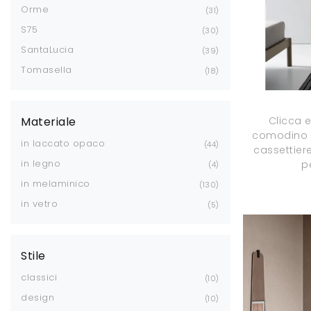
Orme
31
S75
30
SantaLucia
39
Tomasella
18
Clicca e
Materiale
comodino 
in laccato opaco
44
cassettier
in legno
p
4
in melaminico
130
in vetro
5
Stile
classici
10
design
10