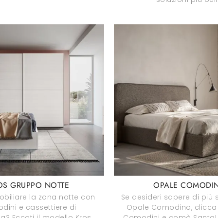
OS GRUPPO NOTTE
OPALE COMODI
biliare la zona notte con
Se desideri sapere di più 
ini e cassettiere di
Opale Comodino, clicca 
a? Eccoti il modello Kros
Comodini e comò SantaLu