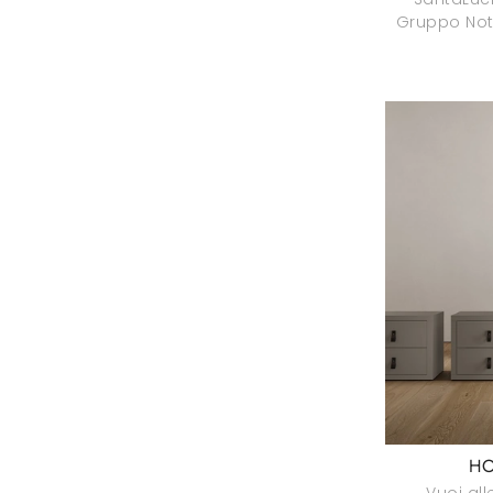
Gruppo Not
HO
Vuoi all