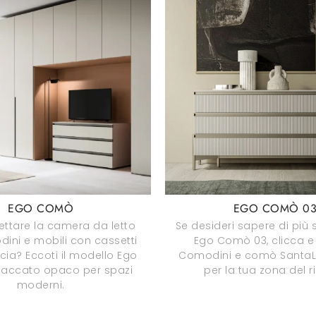
EGO COMÒ
EGO COMÒ 0
ettare la camera da letto
Se desideri sapere di più 
ini e mobili con cassetti
Ego Comò 03, clicca e 
cia? Eccoti il modello Ego
Comodini e comò SantaLu
laccato opaco per spazi
per la tua zona del r
moderni.