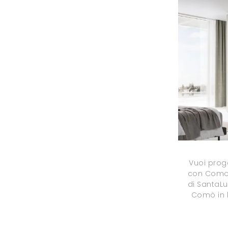
Vuoi prog
con Comod
di SantaLu
Comò in 