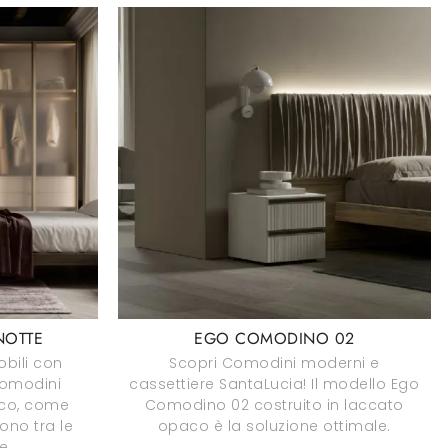
NOTTE
EGO COMODINO 02
obili con
Scopri Comodini moderni e
comodini
cassettiere SantaLucia! Il modello Ego
aco, come
Comodino 02 costruito in laccato
ono tra le
opaco è la soluzione ottimale.
e.