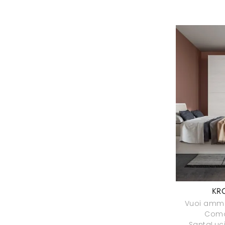
KR
Vuoi ammo
Comod
SantaLuci