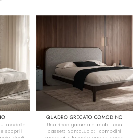
NO
QUADRO GRECATO COMODINO
sul modello
Una ricca gamma di mobili con
e scopri i
cassetti SantaLucia: i comodini
cia ideali
moderni in laccato opaco, come