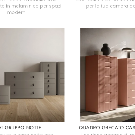
te in melaminico per spazi
per la tua camera da 
moderni.
T GRUPPO NOTTE
QUADRO GRECATO CAS
estire la zona notte con
Una ricca gamma di mo