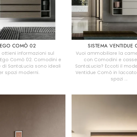
EGO COMÒ 02
SISTEMA VENTIDUE
 ottieni informazioni sul
Vuoi ammobiliare la came
Ego Comò 02: Comodini e
con Comodini e casset
e di SantaLucia sono ideali
SantaLucia? Eccoti il mod
er spazi moderni.
Ventidue Comò in laccat
spazi ...