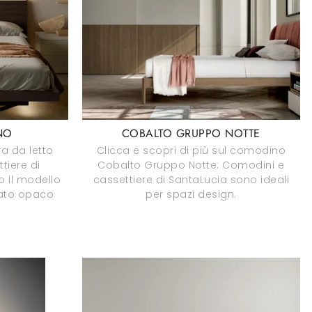
NO
COBALTO GRUPPO NOTTE
a da letto
Clicca e scopri di più sul comodino
tiere di
Cobalto Gruppo Notte: Comodini e
o il modello
cassettiere di SantaLucia sono ideali
ato opaco
per spazi design.