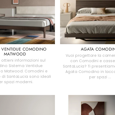
A VENTIDUE COMODINO
AGATA COMODI
MATWOOD
Vuoi progettare la camer
 ottieni informazioni sul
con Comodini e casset
ino Sistema Ventidue
SantaLucia? Ti presentiam
o Matwood: Comodini e
Agata Comodino in lacc
e di SantaLucia sono ideali
per spazi ...
er spazi moderni.