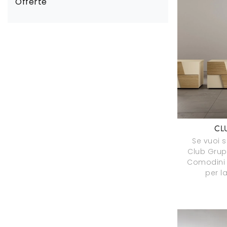
Offerte
CL
Se vuoi 
Club Grupp
Comodini 
per l