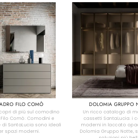
ADRO FILO COMÒ
DOLOMIA GRUPPO 
copri di più sul comodino
Un ricco catalogo di m
Filo Comò: Comodini e
cassetti SantaLucia: i 
e di SantaLucia sono ideali
moderni in laccato op
er spazi moderni.
Dolomia Gruppo Notte, s
soluzioni più bell