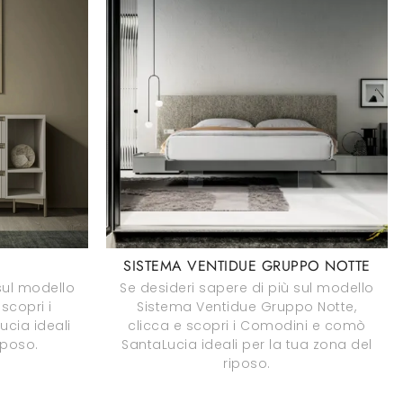
3
SISTEMA VENTIDUE GRUPPO NOTTE
sul modello
Se desideri sapere di più sul modello
scopri i
Sistema Ventidue Gruppo Notte,
cia ideali
clicca e scopri i Comodini e comò
iposo.
SantaLucia ideali per la tua zona del
riposo.