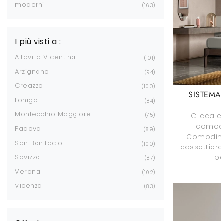
moderni
163
I più visti a :
Altavilla Vicentina
101
Arzignano
94
Creazzo
100
SISTEM
Lonigo
84
Montecchio Maggiore
75
Clicca e
comod
Padova
89
Comodin
San Bonifacio
100
cassettier
Sovizzo
p
87
Verona
102
Vicenza
83