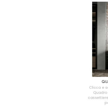
QU
Clicca e s
Quadro 
cassettier
p