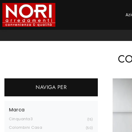
Az
CO
NAVIGA PER
Marca
Cinquanta3
15
Colombini Casa
50