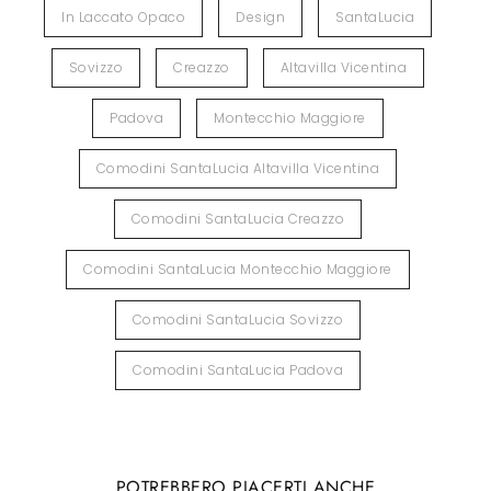
In Laccato Opaco
Design
SantaLucia
Sovizzo
Creazzo
Altavilla Vicentina
Padova
Montecchio Maggiore
Comodini SantaLucia Altavilla Vicentina
Comodini SantaLucia Creazzo
Comodini SantaLucia Montecchio Maggiore
Comodini SantaLucia Sovizzo
Comodini SantaLucia Padova
POTREBBERO PIACERTI ANCHE