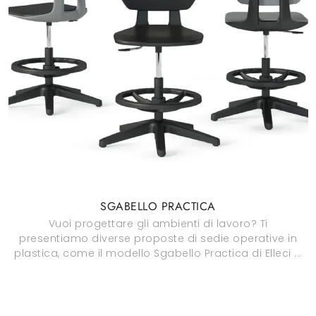
SGABELLO PRACTICA
Vuoi progettare gli ambienti di lavoro? Ti
presentiamo diverse proposte di sedie operative in
plastica, come il modello Sgabello Practica di Elleci ...