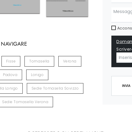
Acconse
Domand
 NAVIGARE
Scriver
Fisse
Tomasella
Verona
Padova
Lonigo
INVIA
la Lonigo
Sedie Tomasella Sovizzo
Sedie Tomasella Verona