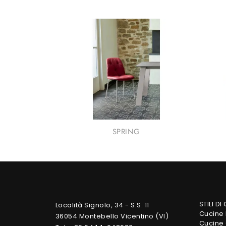
SPRING
STILI DI
Località Signolo, 34 - S.S. 11
Cucine
36054 Montebello Vicentino (VI)
Cucine 