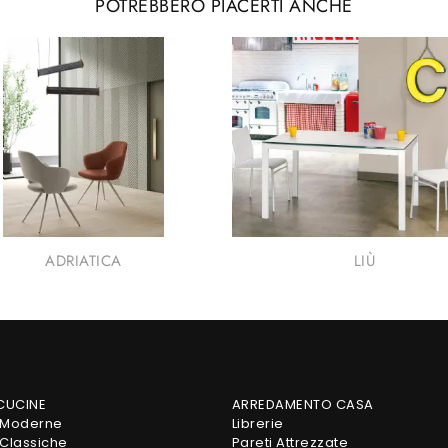
POTREBBERO PIACERTI ANCHE
ADRIATICA
LIÙ
 CUCINE
ARREDAMENTO CASA
 Moderne
Librerie
Classiche
Pareti Attrezzate