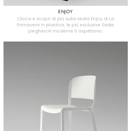
ENJOY
Clicca e scopri di più sulla sedia Enjoy di La
Primavera in plastica: le più esclusive Sedie
pieghevoli moderne ti aspettano.