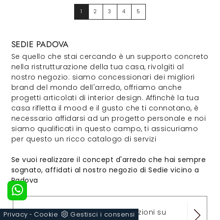
1
2
3
4
5
SEDIE PADOVA
Se quello che stai cercando è un supporto concreto
nella ristrutturazione della tua casa, rivolgiti al
nostro negozio: siamo concessionari dei migliori
brand del mondo dell'arredo, offriamo anche
progetti articolati di interior design. Affinchè la tua
casa rifletta il mood e il gusto che ti connotano, è
necessario affidarsi ad un progetto personale e noi
siamo qualificati in questo campo, ti assicuriamo
per questo un ricco catalogo di servizi
Se vuoi realizzare il concept d'arredo che hai sempre
sognato, affidati al nostro negozio di Sedie vicino a
Padova
Contattaci e ottieni informazioni su
Privacy
Cookie
Gestisci i consensi
-