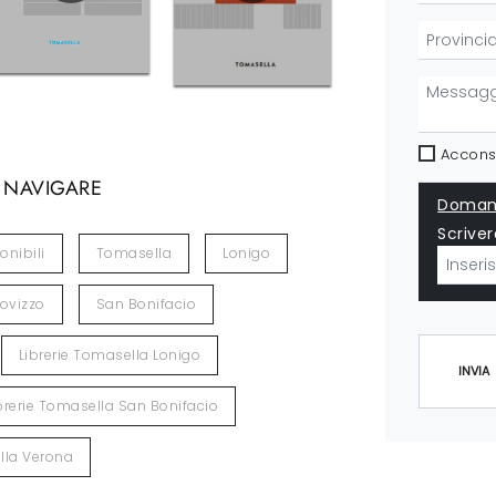
Acconse
 NAVIGARE
Domand
Scriver
nibili
Tomasella
Lonigo
ovizzo
San Bonifacio
Librerie Tomasella Lonigo
INVIA
brerie Tomasella San Bonifacio
lla Verona