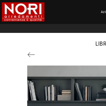
Az
LIB