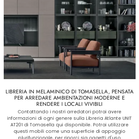
LIBRERIA IN MELAMINICO DI TOMASELLA, PENSATA
PER ARREDARE AMBIENTAZIONI MODERNE E
RENDERE I LOCALI VIVIBILI
Contattando i nostri arredatori potrai avere
informazioni di ogni genere sulla Libreria Atlante UNIT
AT201 di Tomasella qui disponibile. Potrai utilizzare
questi mobili come una superficie di appoggio
plurifunzionale, per riporci sia oggetti d'uso