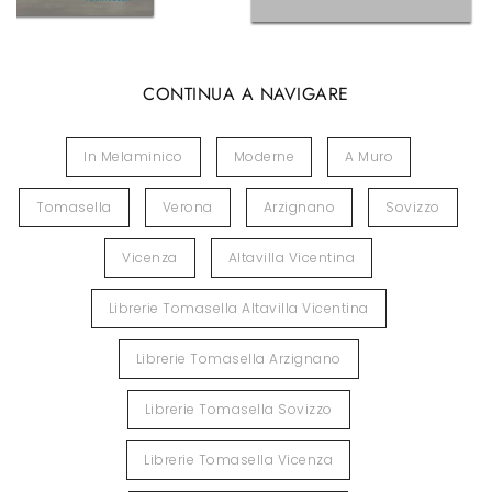
CONTINUA A NAVIGARE
In Melaminico
Moderne
A Muro
Tomasella
Verona
Arzignano
Sovizzo
Vicenza
Altavilla Vicentina
Librerie Tomasella Altavilla Vicentina
Librerie Tomasella Arzignano
Librerie Tomasella Sovizzo
Librerie Tomasella Vicenza