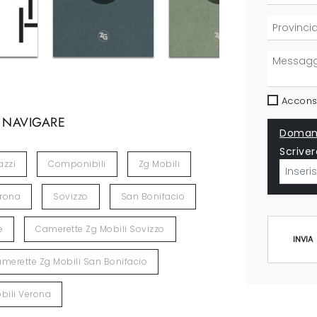
Acconse
 NAVIGARE
Domand
Scriver
azzi
Componibili
Zg Mobili
rona
Sovizzo
San Bonifacio
e
Camerette Zg Mobili Sovizzo
INVIA
merette Zg Mobili San Bonifacio
bili Verona