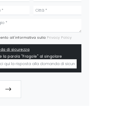
nto all'informativa sulla
Privacy Policy
a di sicurezza
e la parola "Fragole" al singolare