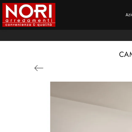
Az
CAM