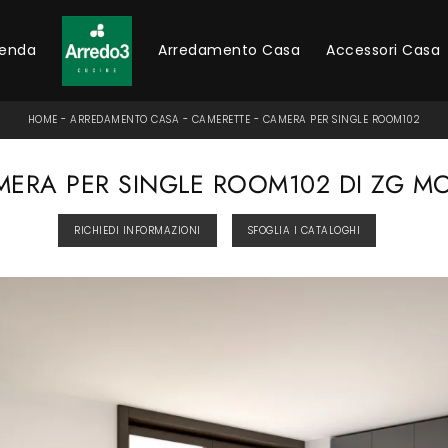
ienda
Arredamento Casa
Accessori Casa
HOME
-
ARREDAMENTO CASA
-
CAMERETTE
-
CAMERA PER SINGLE ROOM102
ERA PER SINGLE ROOM102 DI ZG MO
RICHIEDI INFORMAZIONI
SFOGLIA I CATALOGHI