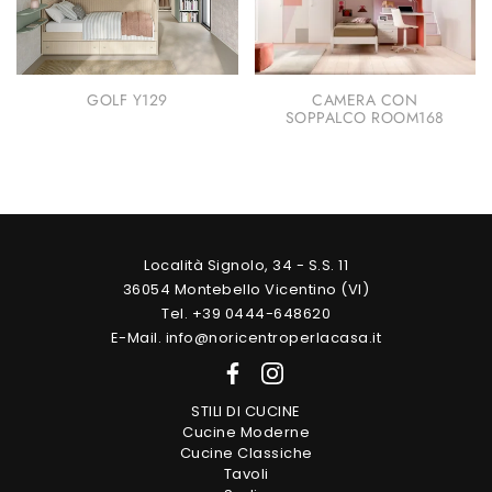
GOLF Y129
CAMERA CON
SOPPALCO ROOM168
Località Signolo, 34 - S.S. 11
36054 Montebello Vicentino (VI)
Tel. +39 0444-648620
E-Mail. info@noricentroperlacasa.it
STILI DI CUCINE
Cucine Moderne
Cucine Classiche
Tavoli