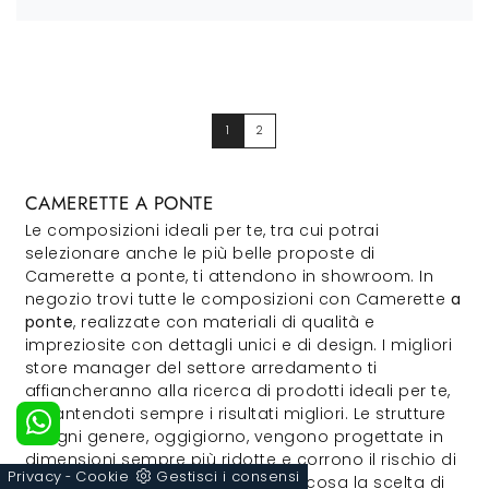
1
2
CAMERETTE A PONTE
Le composizioni ideali per te, tra cui potrai
selezionare anche le più belle proposte di
Camerette a ponte, ti attendono in showroom. In
negozio trovi tutte le composizioni con Camerette
a
ponte
, realizzate con materiali di qualità e
impreziosite con dettagli unici e di design. I migliori
store manager del settore arredamento ti
affiancheranno alla ricerca di prodotti ideali per te,
garantendoti sempre i risultati migliori. Le strutture
di ogni genere, oggigiorno, vengono progettate in
dimensioni sempre più ridotte e corrono il rischio di
Privacy
Cookie
Gestisci i consensi
-
far diventare eccessivamente faticosa la scelta di