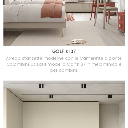
GOLF K137
Arreda stanzette moderne con le Camerette a ponte
Colombini Casa! Il modello Golf K137 in melaminico è
per bambini.