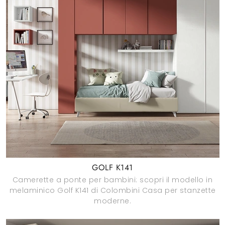
GOLF K141
Camerette a ponte per bambini: scopri il modello in
melaminico Golf K141 di Colombini Casa per stanzette
moderne.