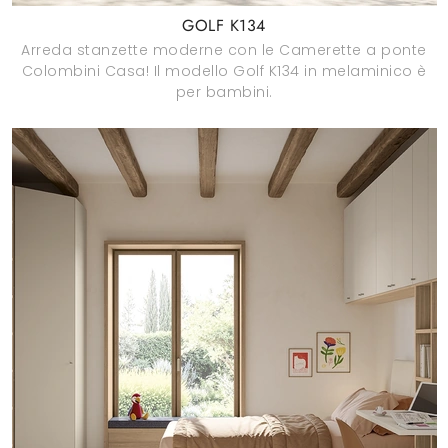
GOLF K134
Arreda stanzette moderne con le Camerette a ponte
Colombini Casa! Il modello Golf K134 in melaminico è
per bambini.