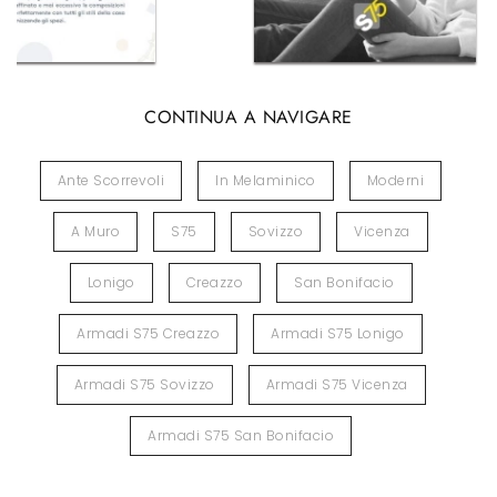
CONTINUA A NAVIGARE
Ante Scorrevoli
In Melaminico
Moderni
A Muro
S75
Sovizzo
Vicenza
Lonigo
Creazzo
San Bonifacio
Armadi S75 Creazzo
Armadi S75 Lonigo
Armadi S75 Sovizzo
Armadi S75 Vicenza
Armadi S75 San Bonifacio