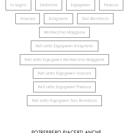
In Legno
Elettriche
Ergogreen
Padova
Vicenza
Arzignano
San Bonifacio
Montecchio Maggiore
Reti Letto Ergogreen Arzignano
Reti Letto Ergogreen Montecchio Maggiore
Reti Letto Ergogreen Vicenza
Reti Letto Ergogreen Padova
Reti Letto Ergogreen San Bonifacio
POTREBBERO PIACERTI ANCHE