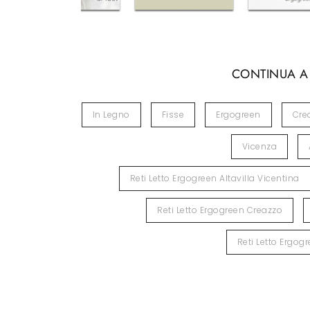
CONTINUA A
In Legno
Fisse
Ergogreen
Cre
Vicenza
Reti Letto Ergogreen Altavilla Vicentina
Reti Letto Ergogreen Creazzo
Reti Letto Ergog