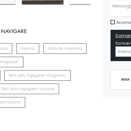
Acconse
 NAVIGARE
Domand
Scriver
azzo
Verona
Altavilla Vicentina
Arzignano
Reti Letto Ergogreen Arzignano
INVIA
Reti Letto Ergogreen Vicenza
reen Verona