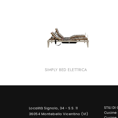
SIMPLY BED ELETTRICA
STILI DI
Località Signolo, 34 - S.S. 11
Cucine
36054 Montebello Vicentino (VI)
Cucine 