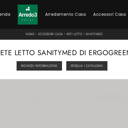
ienda
Arredamento Casa
Accessori Casa
HOME
-
ACCESSORI CASA
-
RETI LETTO
-
SANITYMED
RETE LETTO SANITYMED DI ERGOGREE
RICHIEDI INFORMAZIONI
SFOGLIA I CATALOGHI