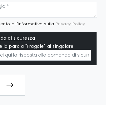
nto all'informativa sulla
Privacy Policy
a di sicurezza
e la parola "Fragole" al singolare