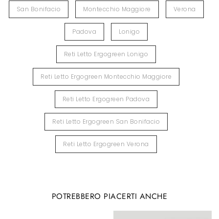
San Bonifacio
Montecchio Maggiore
Verona
Padova
Lonigo
Reti Letto Ergogreen Lonigo
Reti Letto Ergogreen Montecchio Maggiore
Reti Letto Ergogreen Padova
Reti Letto Ergogreen San Bonifacio
Reti Letto Ergogreen Verona
POTREBBERO PIACERTI ANCHE