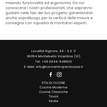
mixando funzionalità ed ergonomia. Da noi
conoscerai i nostri professionisti, che sapranno
guidarti nelle fasi del tuo progetto garantendoti
anche sopralluogo per la verifica delle misure e
consegna con squadra di montatori esperti.
Località Signolo, 34 - S.S. 11
36054 Montebello Vicentino (VI)
Tel. +39 0444-648620
E-Mail. info@noricentroperlacasa.it
STILI DI CUCINE
Cucine Moderne
Cucine Classiche
Tavoli
Sedie