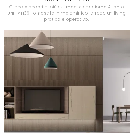
Clicca e scopri di più sul mobile soggiorno Atlante
UNIT AT139 Tomasella in melaminico: arreda un living
pratico e operativo.