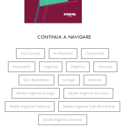
CONTINUA A NAVIGARE
Da Cucina
In Plastica
Classiche
Impilabili
Ingenia
Padova
Sovizzo
San Bonifacio
Lonigo
Verona
Sedie Ingenia Lonigo
Sedie Ingenia Sovizzo
Sedie Ingenia Padova
Sedie Ingenia San Bonifacio
Sedie Ingenia Verona