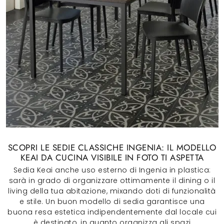
SCOPRI LE SEDIE CLASSICHE INGENIA: IL MODELLO
KEAI DA CUCINA VISIBILE IN FOTO TI ASPETTA
Sedia Keai anche uso esterno di Ingenia in plastica:
sarà in grado di organizzare ottimamente il dining o il
living della tua abitazione, mixando doti di funzionalità
e stile. Un buon modello di sedia garantisce una
buona resa estetica indipendentemente dal locale cui
è destinato, in quanto organizza gli spazi