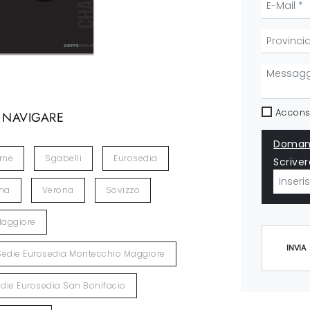
Acconse
 NAVIGARE
Domand
rne
Sgabelli
Eurosedia
Scriver
ina
Verona
Sovizzo
Maggiore
INVIA
Sedie Eurosedia Montecchio Maggiore
die Eurosedia San Bonifacio