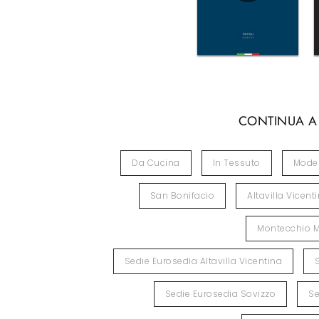
CONTINUA A
Da Cucina
In Tessuto
Mode
San Bonifacio
Altavilla Vicent
Montecchio 
Sedie Eurosedia Altavilla Vicentina
Sedie Eurosedia Sovizzo
Se