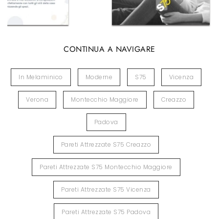
CONTINUA A NAVIGARE
In Melaminico
Moderne
S75
Vicenza
Verona
Montecchio Maggiore
Creazzo
Padova
Pareti Attrezzate S75 Creazzo
Pareti Attrezzate S75 Montecchio Maggiore
Pareti Attrezzate S75 Vicenza
Pareti Attrezzate S75 Padova