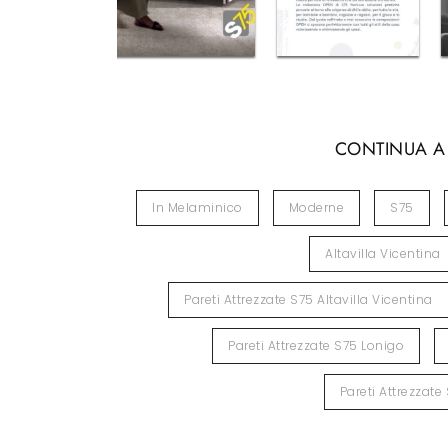
CONTINUA A
In Melaminico
Moderne
S75
Altavilla Vicentina
Pareti Attrezzate S75 Altavilla Vicentina
Pareti Attrezzate S75 Lonigo
Pareti Attrezzat