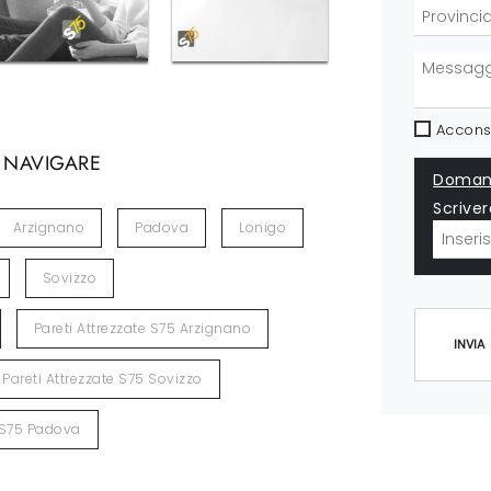
Acconse
 NAVIGARE
Domand
Scriver
Arzignano
Padova
Lonigo
Sovizzo
Pareti Attrezzate S75 Arzignano
INVIA
Pareti Attrezzate S75 Sovizzo
e S75 Padova