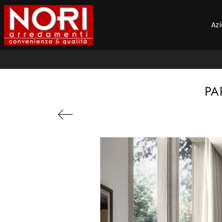
Az
PA