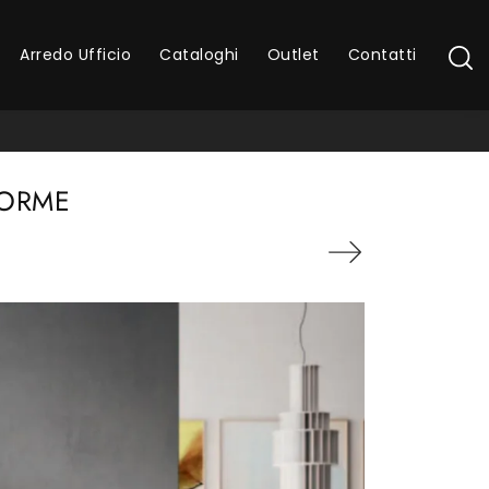
Arredo Ufficio
Cataloghi
Outlet
Contatti
 ORME