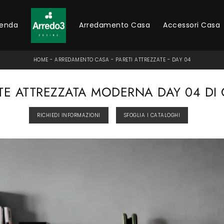
ienda
Arredamento Casa
Accessori Casa
HOME
-
ARREDAMENTO CASA
-
PARETI ATTREZZATE
-
DAY 04
TE ATTREZZATA MODERNA DAY 04 DI
RICHIEDI INFORMAZIONI
SFOGLIA I CATALOGHI