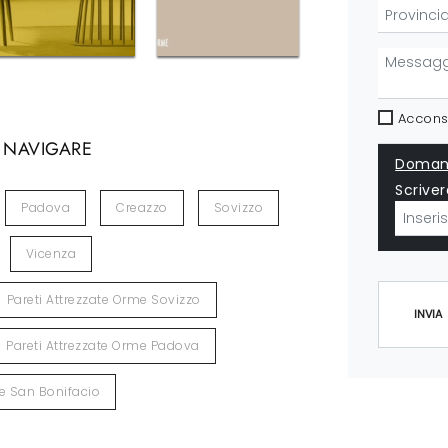
Acconse
 NAVIGARE
Domand
Scriver
Padova
Creazzo
Sovizzo
Vicenza
Pareti Attrezzate Orme Sovizzo
INVIA
Pareti Attrezzate Orme Padova
me San Bonifacio