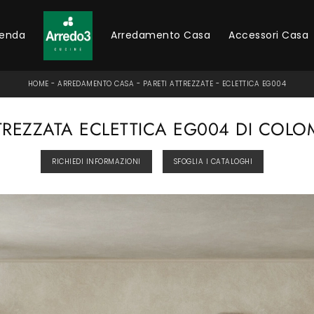
ienda
Arredamento Casa
Accessori Casa
HOME
-
ARREDAMENTO CASA
-
PARETI ATTREZZATE
-
ECLETTICA EG004
TREZZATA ECLETTICA EG004 DI COLO
RICHIEDI INFORMAZIONI
SFOGLIA I CATALOGHI