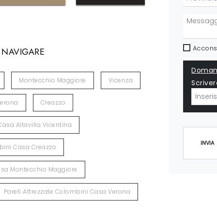
Acconse
 NAVIGARE
Domand
Montecchio Maggiore
Vicenza
Scriver
erona
Creazzo
Casa Altavilla Vicentina
INVIA
mbini Casa Creazzo
Casa Montecchio Maggiore
Pareti Attrezzate Colombini Casa Verona