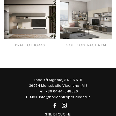
PRATICO PTG448
GOLF CONTRACT A104
Località Signolo, 34 - S.S. 11
36054 Montebello Vicentino (VI)
Tel. +39 0444-648620
E-Mail. info@noricentroperlacasa.it
STILI DI CUCINE