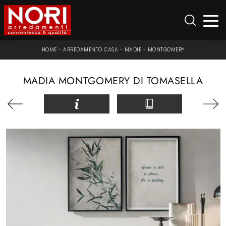
HOME
-
ARREDAMENTO CASA
-
MADIE
-
MONTGOMERY
MADIA MONTGOMERY DI TOMASELLA