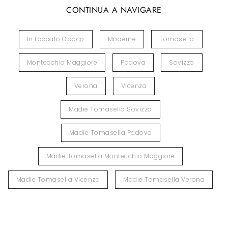
CONTINUA A NAVIGARE
In Laccato Opaco
Moderne
Tomasella
Montecchio Maggiore
Padova
Sovizzo
Verona
Vicenza
Madie Tomasella Sovizzo
Madie Tomasella Padova
Madie Tomasella Montecchio Maggiore
Madie Tomasella Vicenza
Madie Tomasella Verona