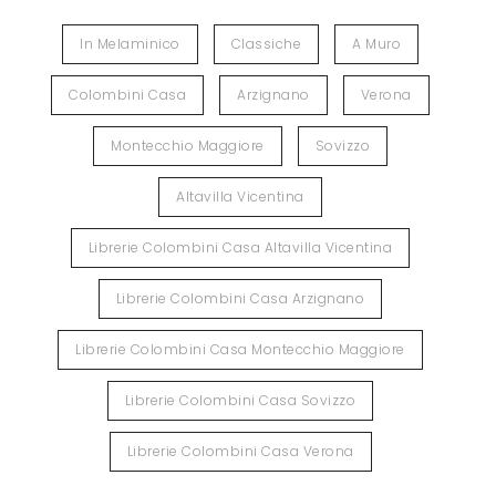
In Melaminico
Classiche
A Muro
Colombini Casa
Arzignano
Verona
Montecchio Maggiore
Sovizzo
Altavilla Vicentina
Librerie Colombini Casa Altavilla Vicentina
Librerie Colombini Casa Arzignano
Librerie Colombini Casa Montecchio Maggiore
Librerie Colombini Casa Sovizzo
Librerie Colombini Casa Verona