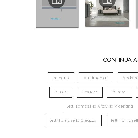
CONTINUA A
In Legno
Matrimoniali
Modern
Lonigo
Creazzo
Padova
Letti Tomasella Altavilla Vicentina
Letti Tomasella Creazzo
Letti Tomasel