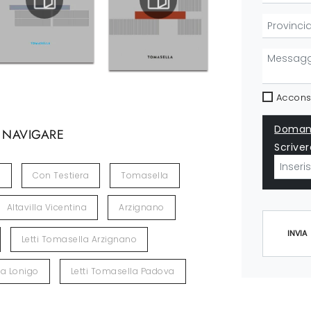
Acconse
Domand
 NAVIGARE
Scriver
i
Con Testiera
Tomasella
Altavilla Vicentina
Arzignano
INVIA
Letti Tomasella Arzignano
la Lonigo
Letti Tomasella Padova